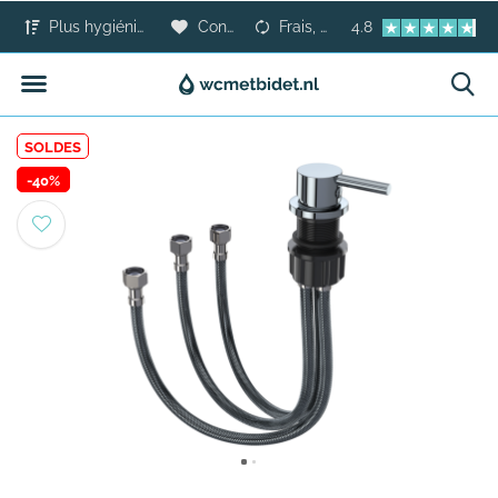
Plus hygiénique que le papier toilette
Confort pour tous
Frais, sûr et moderne
4.8
SOLDES
-40%