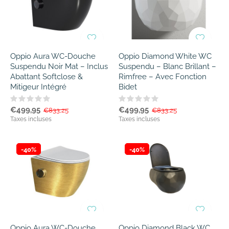
Oppio Aura WC-Douche
Oppio Diamond White WC
Suspendu Noir Mat – Inclus
Suspendu – Blanc Brillant –
Abattant Softclose &
Rimfree – Avec Fonction
Mitigeur Intégré
Bidet
€499,95
€499,95
€833,25
€833,25
Taxes incluses
Taxes incluses
-40%
-40%
Oppio Aura WC-Douche
Oppio Diamond Black WC