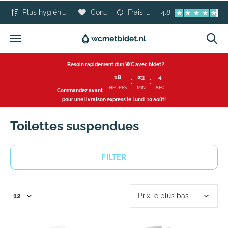
Plus hygiénique que le papier toilette
Confort pour tous
Frais, sûr et moderne
4.8
Besoin rapidement d’un WC avec bidet ?
18
23
4
HEURES
MIN
SEC
Commandez avant
pour une livraison express le
lundi 10 août
!
Toilettes suspendues
FILTER