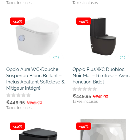
Taxes incluses
Taxes incluses
-40%
-40%
Oppio Aura WC-Douche
Oppio Plus WC Duobloc
Suspendu Blanc Brillant –
Noir Mat – Rimfree – Avec
Inclus Abattant Softclose &
Fonction Bidet
Mitigeur Intégré
€449,95
€749,92
€449,95
Taxes incluses
€749,92
Taxes incluses
-40%
-40%