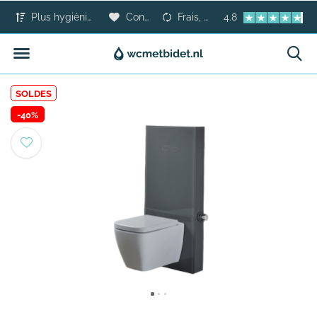
Plus hygiénique que le papier toilette
Confort pour tous
Frais, sûr et moderne
4.8
SOLDES
-40%