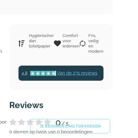
Hygiënischer
Comfort
Fris,
dan
voor
veilig
toiletpapier
iedereen
en
n.
modern
Van de 231 reviews
4.8
Reviews
0
oor
/ 5
JE BEOORDELING TOEVOEGEN
0 sterren op basis van 0 beoordelingen