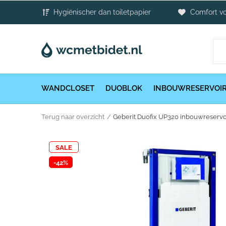
Hygiënischer dan toiletpapier
Comfort vo
WANDCLOSET
DUOBLOK
INBOUWRESERVOI
Terug naar overzicht
Geberit Duofix UP320 inbouwreservo
SALE
-42%