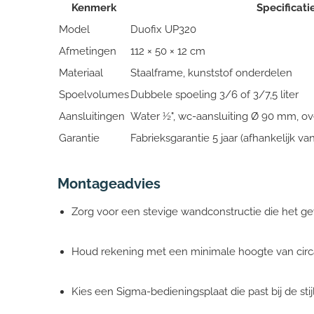
Kenmerk
Specificati
Model
Duofix UP320
Afmetingen
112 × 50 × 12 cm
Materiaal
Staalframe, kunststof onderdelen
Spoelvolumes
Dubbele spoeling 3/6 of 3/7,5 liter
Aansluitingen
Water ½", wc-aansluiting Ø 90 mm, 
Garantie
Fabrieksgarantie 5 jaar (afhankelijk va
Montageadvies
Zorg voor een stevige wandconstructie die het ge
Houd rekening met een minimale hoogte van circa
Kies een Sigma-bedieningsplaat die past bij de sti