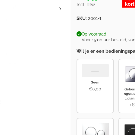
kort
Incl. btw
SKU:
2001-1
Op voorraad
Voor 15:00 uur besteld, v
Wil je er een bedieningspa
—
Geen
€0,00
Geberi
ngspla
1 gla
+€