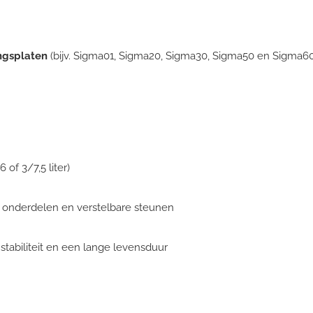
ngsplaten
(bijv. Sigma01, Sigma20, Sigma30, Sigma50 en Sigma60
.
of 3/7,5 liter)
onderdelen en verstelbare steunen
stabiliteit en een lange levensduur