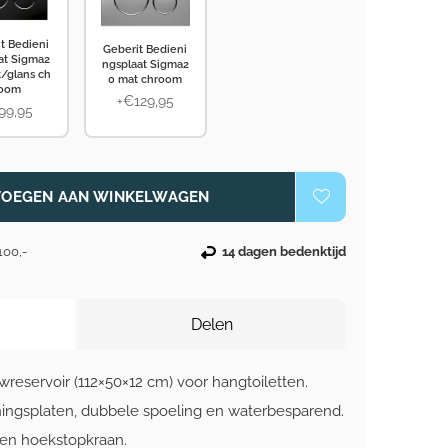
t Bedieni
Geberit Bedieni
at Sigma2
ngsplaat Sigma2
t/glans ch
0 mat chroom
oom
+€129,95
99,95
VOEGEN AAN WINKELWAGEN
100,-
14 dagen bedenktijd
Delen
reservoir (112×50×12 cm) voor hangtoiletten.
ingsplaten, dubbele spoeling en waterbesparend.
 en hoekstopkraan.