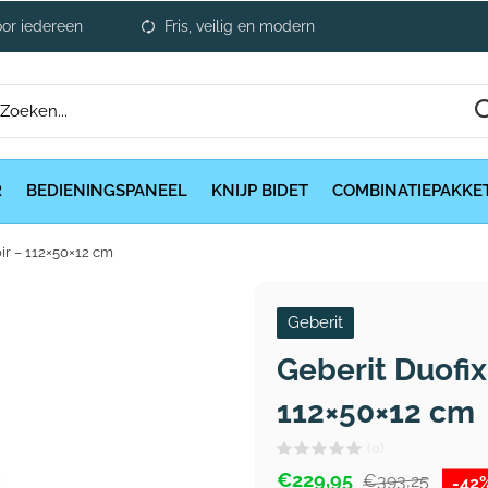
or iedereen
Fris, veilig en modern
R
BEDIENINGSPANEEL
KNIJP BIDET
COMBINATIEPAKKE
ir – 112×50×12 cm
Geberit
Geberit Duofi
112×50×12 cm
(0)
€229,95
€393,25
-42