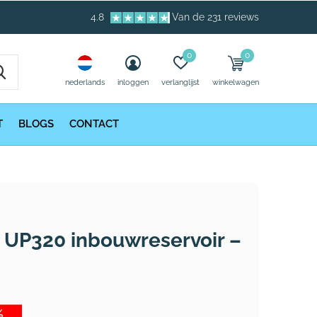
4.8
Van de 231 reviews
0
0
nederlands
inloggen
verlanglijst
winkelwagen
T
BLOGS
CONTACT
x UP320 inbouwreservoir –
%