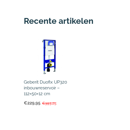
Recente artikelen
Geberit Duofix UP320
inbouwreservoir –
112×50×12 cm
€229,95
€393,25