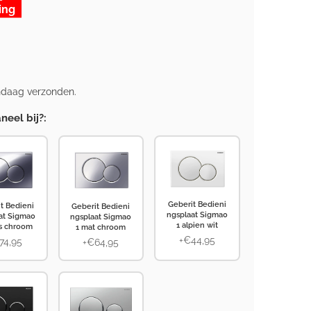
ing
andaag verzonden.
neel bij?:
Geberit Bedieni
t Bedieni
Geberit Bedieni
ngsplaat Sigma0
at Sigma0
ngsplaat Sigma0
1 alpien wit
ns chroom
1 mat chroom
+€44,95
74,95
+€64,95