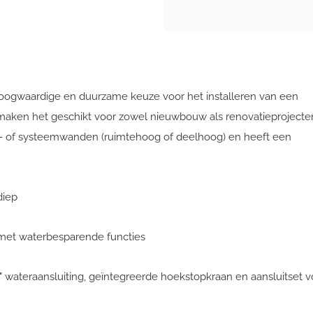
oogwaardige en duurzame keuze voor het installeren van een
 maken het geschikt voor zowel nieuwbouw als renovatieprojecte
- of systeemwanden (ruimtehoog of deelhoog) en heeft een
diep
) met waterbesparende functies
" wateraansluiting, geïntegreerde hoekstopkraan en aansluitset v