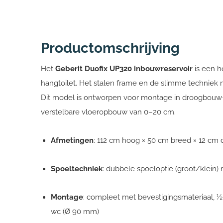
Productomschrijving
Het
Geberit Duofix UP320 inbouwreservoir
is een h
hangtoilet. Het stalen frame en de slimme techniek
Dit model is ontworpen voor montage in droogbouw
verstelbare vloeropbouw van 0–20 cm.
Afmetingen
: 112 cm hoog × 50 cm breed × 12 cm 
Spoeltechniek
: dubbele spoeloptie (groot/klein
Montage
: compleet met bevestigingsmateriaal, ½
wc (Ø 90 mm)