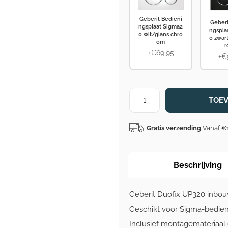
Geberit Bedieni
Geberi
ngsplaat Sigma2
ngspla
0 wit/glans chro
0 zwar
om
r
+€69,95
+€
TOE
Gratis verzending
Vanaf €
Beschrijving
Geberit Duofix UP320 inbouw
Geschikt voor Sigma-bedien
Inclusief montagemateriaal