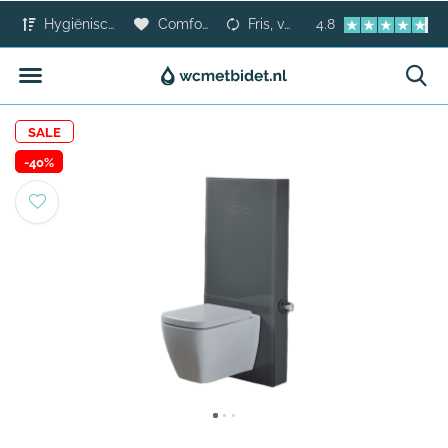
Hygiënischer dan toiletpapier
Comfort voor iedereen
Fris, veilig en modern
4.8
SALE
-40%