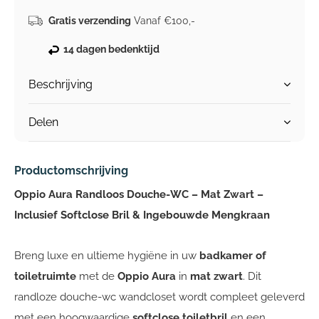
Gratis verzending
Vanaf €100,-
14 dagen bedenktijd
Beschrijving
Delen
Productomschrijving
Oppio Aura Randloos Douche-WC – Mat Zwart –
Inclusief Softclose Bril & Ingebouwde Mengkraan
Breng luxe en ultieme hygiëne in uw
badkamer of
toiletruimte
met de
Oppio Aura
in
mat zwart
. Dit
randloze douche-wc wandcloset wordt compleet geleverd
met een hoogwaardige
softclose toiletbril
en een