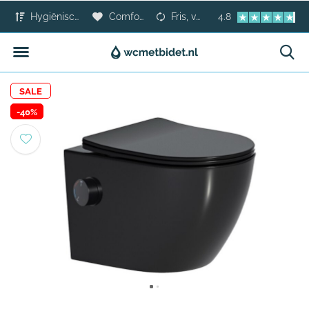
Hygiënischer dan toiletpapier
Comfort voor iedereen
Fris, veilig en modern
4.8
SALE
-40%