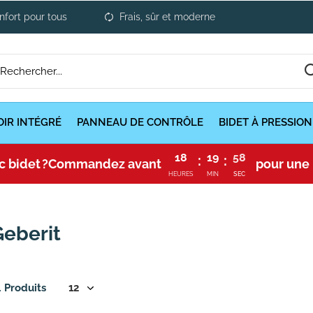
fort pour tous
Frais, sûr et moderne
IR INTÉGRÉ
PANNEAU DE CONTRÔLE
BIDET À PRESSION
18
19
57
 bidet ?
Commandez avant
pour une 
HEURES
MIN
SEC
Geberit
4 Produits