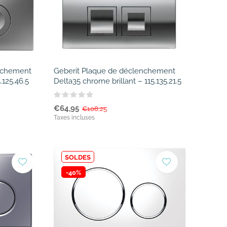
enchement
Geberit Plaque de déclenchement
.125.46.5
Delta35 chrome brillant – 115.135.21.5
€64,95
€108,25
Taxes incluses
SOLDES
-40%