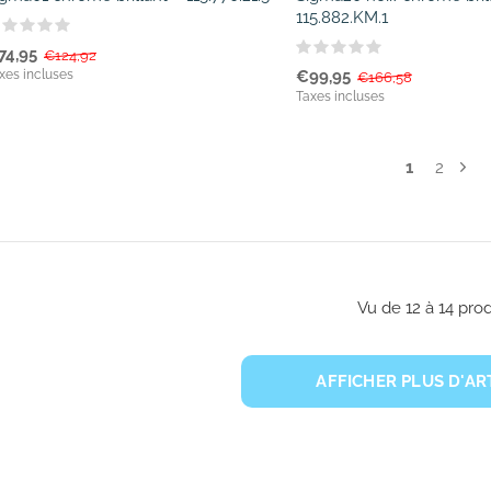
115.882.KM.1
74,95
€124,92
xes incluses
€99,95
€166,58
Taxes incluses
1
2
Vu de 12 à 14 prod
AFFICHER PLUS D'AR