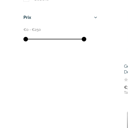
Prix
€0
-
€250
G
De
€
Ta