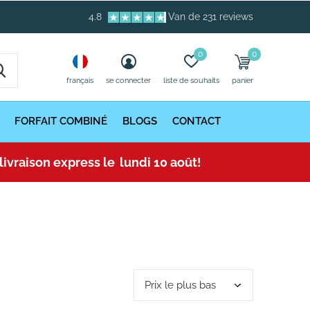
4.8
Van de 231 reviews
0
0
français
se connecter
liste de souhaits
panier
FORFAIT COMBINÉ
BLOGS
CONTACT
livraison express le
lundi 10 août
!