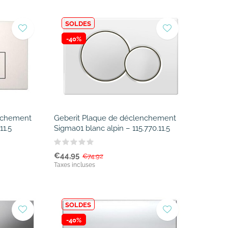
SOLDES
-40%
enchement
Geberit Plaque de déclenchement
11.5
Sigma01 blanc alpin – 115.770.11.5
€44,95
€74,92
Taxes incluses
SOLDES
-40%