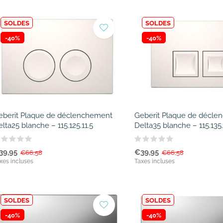
SOLDES
SOLDES
-40%
-40%
eberit Plaque de déclenchement
Geberit Plaque de décl
lta25 blanche – 115.125.11.5
Delta35 blanche – 115.135.
39,95
€39,95
€66,58
€66,58
xes incluses
Taxes incluses
SOLDES
SOLDES
-40%
-40%