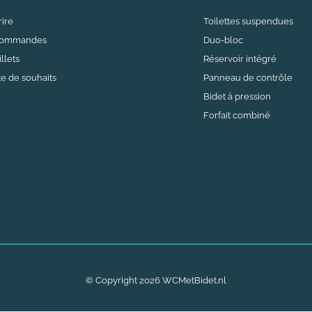
rire
Toilettes suspendues
commandes
Duo-bloc
llets
Réservoir intégré
te de souhaits
Panneau de contrôle
Bidet à pression
Forfait combiné
© Copyright
2026
WCMetBidet.nl