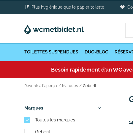
Plus hygiénique que le papier toilette
Con
TOILETTES SUSPENDUES
DUO-BLOC
RÉSERVO
Besoin rapidement d’un WC avec
Revenir à l'aperçu
Marques
Geberit
Marques
Toutes les marques
1
Geberit