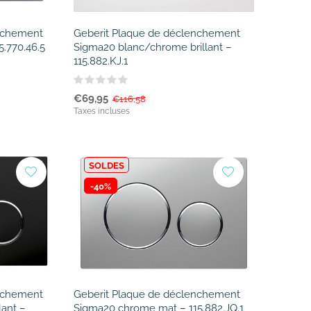
enchement
Geberit Plaque de déclenchement
.770.46.5
Sigma20 blanc/chrome brillant –
115.882.KJ.1
€69,95
€116,58
Taxes incluses
SOLDES
-40%
enchement
Geberit Plaque de déclenchement
lant –
Sigma20 chrome mat – 115.882.JQ.1