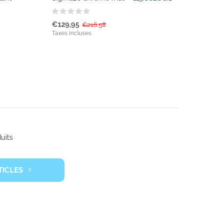
€129,95
€216,58
Taxes incluses
uits
TICLES