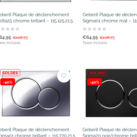
eberit Plaque de déclenchement
Geberit Plaque de décl
lta25 chrome brillant – 115.125.21.5
Sigma01 chrome mat – 115
64,95
€64,95
€108,25
€108,25
xes incluses
Taxes incluses
SOLDES
SOLDES
-40%
-40%
eberit Plaque de déclenchement
Geberit Plaque de décl
gma01 chrome brillant – 115.770.21.5
Sigma20 noir/chrome bril