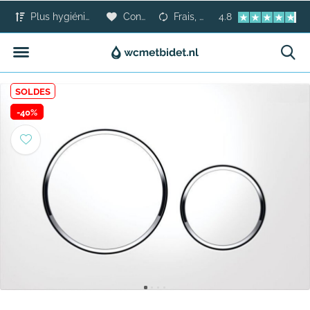
Plus hygiénique que le papier toilette
Confort pour tous
Frais, sûr et moderne
4.8
SOLDES
-40%