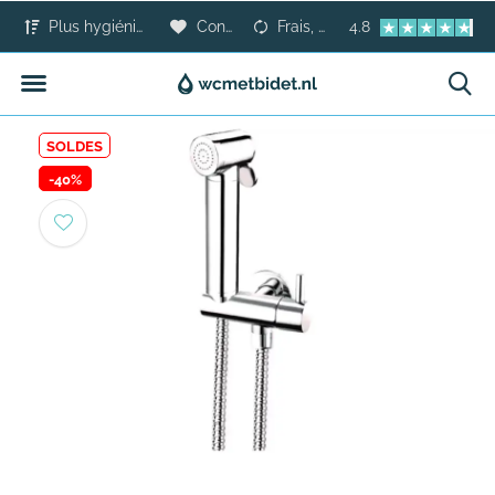
Plus hygiénique que le papier toilette
Confort pour tous
Frais, sûr et moderne
4.8
SOLDES
-40%