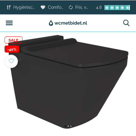
Hygiënischer dan toiletpapier
Comfort voor iedereen
Fris, veilig en modern
4.8
SALE
-40%