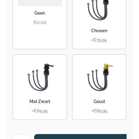
Geen
€0,00
Chroom
+€79,95
Mat Zwart
Goud
+€84,95
+€89,95