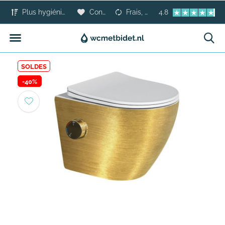
Plus hygiénique que le papier toilette
Confort pour tous
Frais, sûr et moderne
4.8
SOLDES
-40%