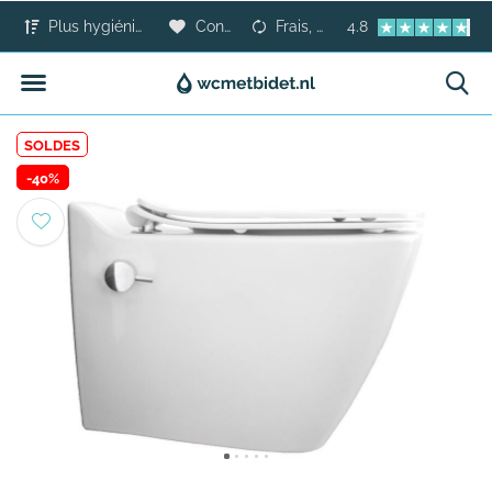
Plus hygiénique que le papier toilette
Confort pour tous
Frais, sûr et moderne
4.8
SOLDES
-40%