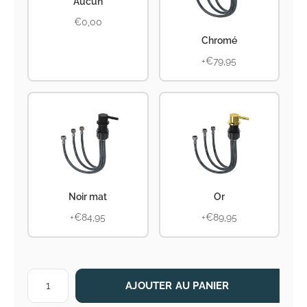
Aucun
€0,00
Chromé
+€79,95
Noir mat
Or
+€84,95
+€89,95
AJOUTER AU PANIER