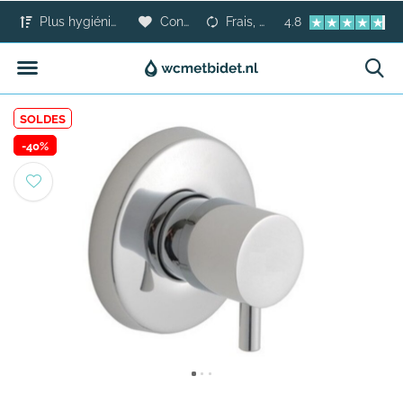
Plus hygiénique que le papier toilette
Confort pour tous
Frais, sûr et moderne
4.8
SOLDES
-40%